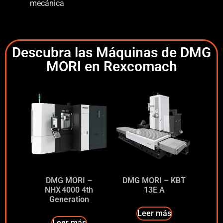
mecánica
Descubra las Máquinas de DMG
MORI en Rexcomach
DMG MORI –
DMG MORI – KBT
NHX 4000 4th
13E A
Generation
Leer más
Leer más