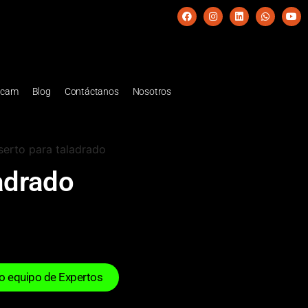
scam
Blog
Contáctanos
Nosotros
serto para taladrado
ladrado
ro equipo de Expertos