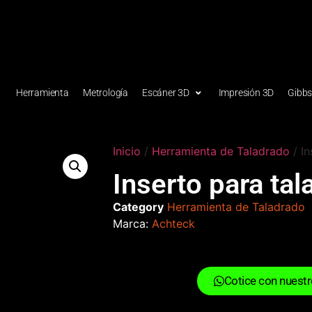
Herramienta
Metrología
Escáner 3D
Impresión 3D
Gibb
Inicio
/
Herramienta de Taladrado
/ In
Inserto para ta
Category
Herramienta de Taladrado
Marca:
Achteck
Cotice con nuest