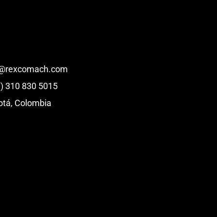
o@rexcomach.com
) 310 830 5015
tá, Colombia