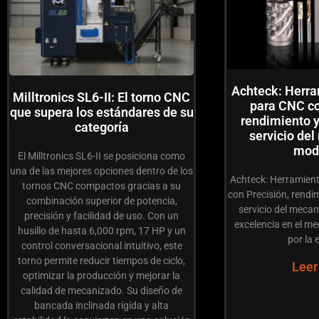
Achteck: Herra
Milltronics SL6-II: El torno CNC
para CNC co
que supera los estándares de su
rendimiento y
categoría
servicio de
mod
El Milltronics SL6-II se posiciona como
una de las mejores opciones dentro de los
Achteck: Herramient
tornos CNC compactos gracias a su
con Precisión, rendim
combinación superior de potencia,
servicio del meca
precisión y facilidad de uso. Con un
excelencia en el m
husillo de hasta 6,000 rpm, 17 HP y un
por la 
control conversacional intuitivo, este
torno permite reducir tiempos de ciclo,
Leer
optimizar la producción y mejorar la
calidad de mecanizado. Su diseño de
bancada inclinada rígida y alta