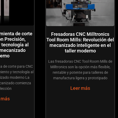
mienta de corte
Fresadoras CNC Milltronics
n Precisión,
Tool Room Mills: Revolución del
 tecnología al
mecanizado inteligente en el
l mecanizado
taller moderno
erno
Las fresadoras CNC Tool Room Mills de
a de corte para CNC
Milltronics son la opción más flexible,
iento y tecnología al
rentable y potente para talleres de
nizado moderno La
manufactura ligera y prototipado
ecanizado comienza
Leer más
elección
 más