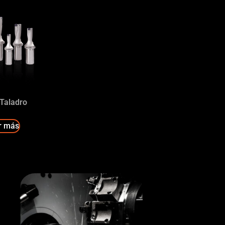
 Taladro
r más