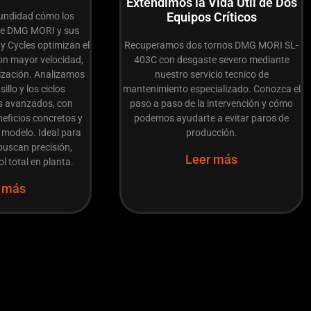
Extendimos la Vida Útil de Dos
Equipos Críticos
undidad cómo los
de DMG MORI y sus
y Cycles optimizan el
Recuperamos dos tornos DMG MORI SL-
n mayor velocidad,
403C con desgaste severo mediante
ización. Analizamos
nuestro servicio tecnico de
illo y los ciclos
mantenimiento especializado. Conozca el
s avanzados, con
paso a paso de la intervención y cómo
neficios concretos y
podemos ayudarte a evitar paros de
 modelo. Ideal para
producción.
buscan precisión,
Leer más
ol total en planta.
 más