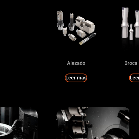
Alezado
Broca
Leer más
Lee