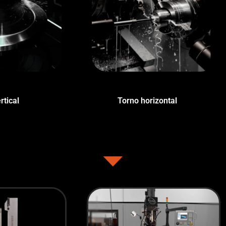
rtical
(1)
Torno horizontal
(2)