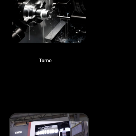
Torno
(9)