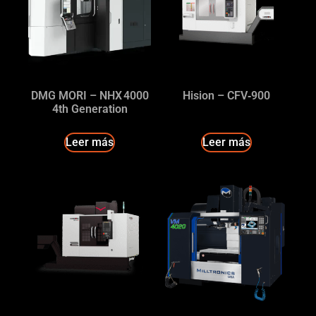
DMG MORI – NHX 4000
Hision – CFV‑900
4th Generation
Leer más
Leer más