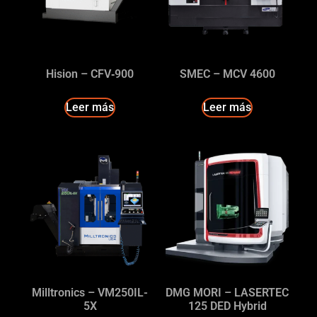
Hision – CFV‑900
SMEC – MCV 4600
Leer más
Leer más
Milltronics – VM250IL-
DMG MORI – LASERTEC
5X
125 DED Hybrid